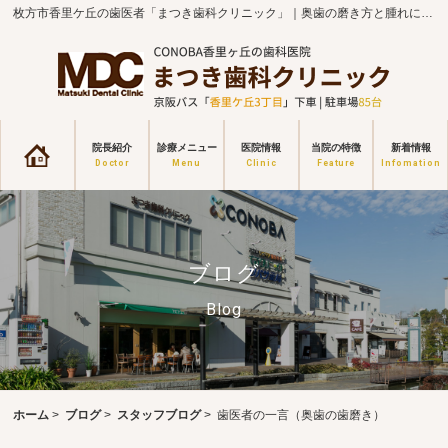
枚方市香里ケ丘の歯医者「まつき歯科クリニック」｜奥歯の磨き方と腫れについて
院長紹介
診療メニュー
医院情報
当院の特徴
新着情報
ブログ
Blog
ホーム
>
ブログ
>
スタッフブログ
>
歯医者の一言（奥歯の歯磨き）