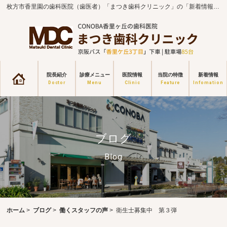
枚方市香里園の歯科医院（歯医者）「まつき歯科クリニック」の「新着情報一覧」のページです。
院長紹介
診療メニュー
医院情報
当院の特徴
新着情報
ブログ
Blog
ホーム
>
ブログ
>
働くスタッフの声
>
衛生士募集中 第３弾